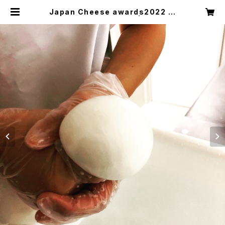
Japan Cheese awards2022 銀
賞 モッツァレラチーズ！ | 自家製モ
ッツァレラチーズとブラータチーズの
オンラインショップ | Osteria e Bo
ttega S