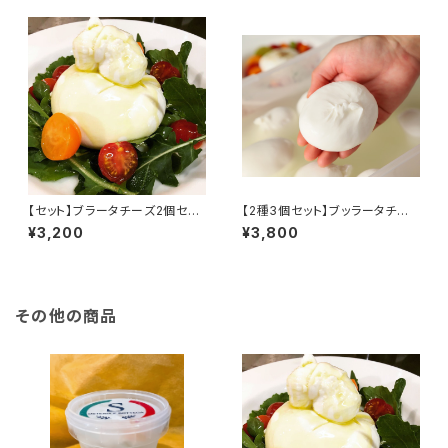
【セット】ブラータチーズ2個セッ
【2種3個セット】ブッラータチー
ト
ズ1個、モッツァレラチーズ2個
¥3,200
¥3,800
その他の商品